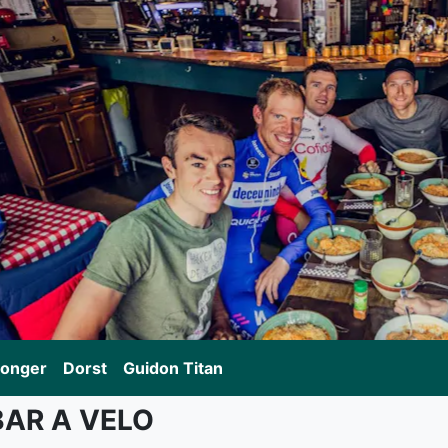
onger
Dorst
Guidon Titan
BAR A VELO