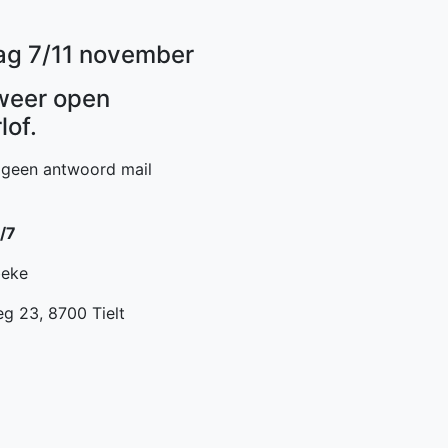
dag 7/11 november
weer open
lof.
n geen antwoord mail
7/7
beke
g 23, 8700 Tielt