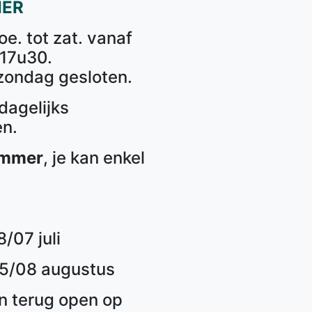
IER
e. tot zat. vanaf
 17u30.
zondag gesloten.
agelijks
en.
ummer
, je kan enkel
/07 juli
 15/08 augustus
n terug open op