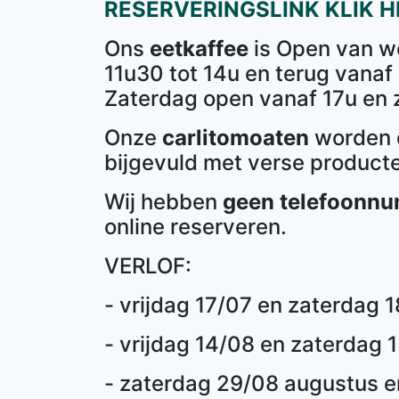
RESERVERINGSLINK KLIK H
Ons
eetkaffee
is Open van wo
11u30 tot 14u en terug vanaf
Zaterdag open vanaf 17u en 
Onze
carlitomoaten
worden d
bijgevuld met verse product
Wij hebben
geen telefoonn
online reserveren.
VERLOF:
- vrijdag 17/07 en zaterdag 18
- vrijdag 14/08 en zaterdag
- zaterdag 29/08 augustus e